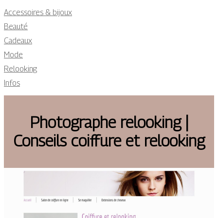
Accessoires & bijoux
Beauté
Cadeaux
Mode
Relooking
Infos
Photographe relooking |
Conseils coiffure et relooking