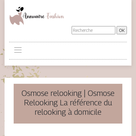
Osmose relooking | Osmose
Relooking La référence du
relooking à domicile