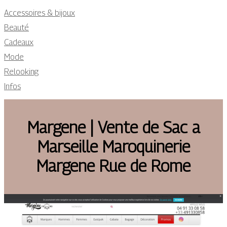
Accessoires & bijoux
Beauté
Cadeaux
Mode
Relooking
Infos
Margene | Vente de Sac a
Marseille Maroquine­rie
Margene Rue de Rome