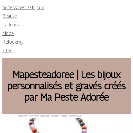
Accessoires & bijoux
Beauté
Cadeaux
Mode
Relooking
Infos
Mapesteado­ree | Les bijoux
per­son­na­lisés et gravés créés
par Ma Peste Adorée