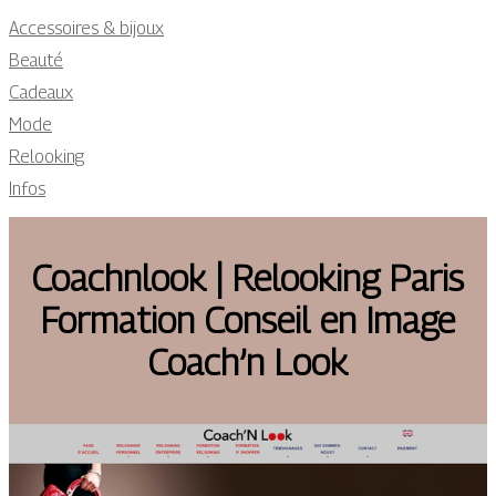
Accessoires & bijoux
Beauté
Cadeaux
Mode
Relooking
Infos
Coachnlook | Relooking Paris
Formation Conseil en Image
Coach’n Look